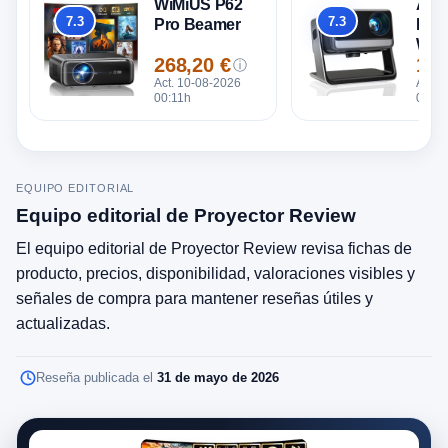
WiMiUS P62
AME
7.3
7.3
Pro Beamer
Proy
Global
Global
WIFI
268,20 €
149
ⓘ
Precio
Prec
Act. 10-08-2026
Act. 
00:11h
00:11
EQUIPO EDITORIAL
Equipo editorial de Proyector Review
El equipo editorial de Proyector Review revisa fichas de
producto, precios, disponibilidad, valoraciones visibles y
señales de compra para mantener reseñas útiles y
actualizadas.
Reseña publicada el
31 de mayo de 2026