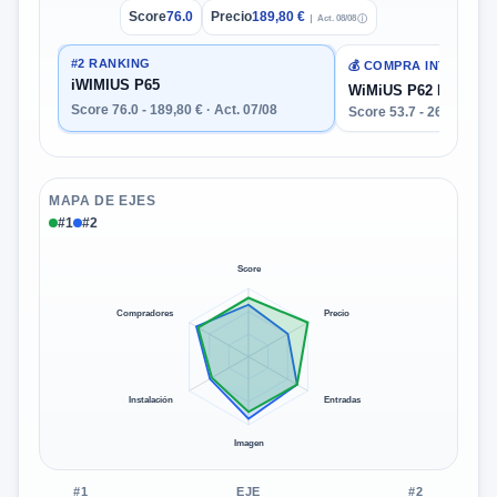
Score
76.0
Precio
189,80 €
Act. 08/08
ⓘ
#2 RANKING
💰 COMPRA INTELIGEN
iWIMIUS P65
WiMiUS P62 Pro Bea
Score 76.0 - 189,80 € · Act. 07/08
Score 53.7 - 268,50 € · 
MAPA DE EJES
#1
#2
Score
Compradores
Precio
Instalación
Entradas
Imagen
#1
EJE
#2