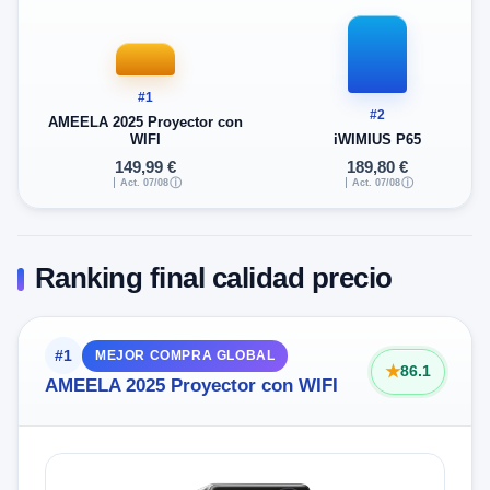
#1
#2
AMEELA 2025 Proyector con
WIFI
iWIMIUS P65
149,99 €
189,80 €
Act. 07/08
ⓘ
Act. 07/08
ⓘ
Ranking final calidad precio
#1
MEJOR COMPRA GLOBAL
86.1
AMEELA 2025 Proyector con WIFI