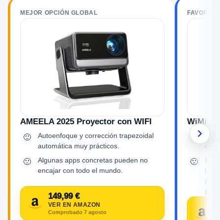
MEJOR OPCIÓN GLOBAL
FAVORITO
AMEELA 2025 Proyector con WIFI
WiMiUS 
Autoenfoque y corrección trapezoidal
Soni
🙂
🙂
automática muy prácticos.
empe
Algunas apps concretas pueden no
El e
🙁
🙁
encajar con todo el mundo.
hace
para
profe
149,99 €
VER EN AMAZON
N
Comprobado 7 agosto
V