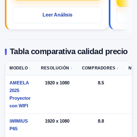
C
Leer Análisis
Tabla comparativa calidad precio
MODELO
RESOLUCIÓN
COMPRADORES
NOT
AMEELA
1920 x 1080
8.5
2025
Proyector
con WIFI
iWIMIUS
1920 x 1080
8.8
P65