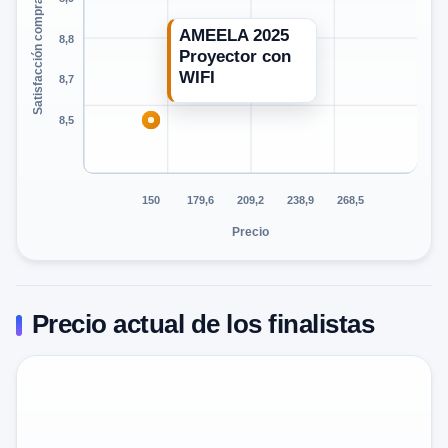
Satisfacción compradores
AMEELA 2025
8,8
Proyector con
WIFI
8,7
8,5
150
179,6
209,2
238,9
268,5
Precio
Precio actual de los finalistas