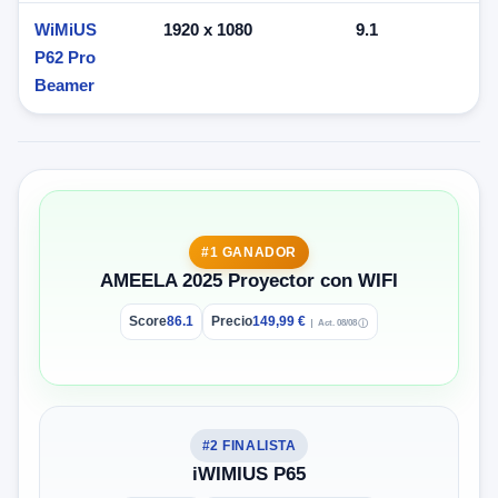
WiMiUS
1920 x 1080
9.1
P62 Pro
Beamer
#1 GANADOR
AMEELA 2025 Proyector con WIFI
Score
86.1
Precio
149,99 €
Act. 08/08
ⓘ
#2 FINALISTA
iWIMIUS P65